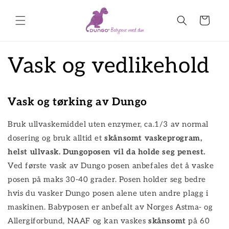
Skip to
content
Handlevogn
Vask og vedlikehold
Vask og tørking av Dungo
Bruk ullvaskemiddel uten enzymer, ca.1/3 av normal
dosering og bruk alltid et
skånsomt vaskeprogram,
helst ullvask. Dungoposen vil da holde seg penest.
Ved første vask av Dungo posen anbefales det å vaske
posen på maks 30-40 grader. Posen holder seg bedre
hvis du vasker Dungo posen alene uten andre plagg i
maskinen. Babyposen er anbefalt av Norges Astma- og
Allergiforbund, NAAF og kan vaskes
skånsomt
på 60